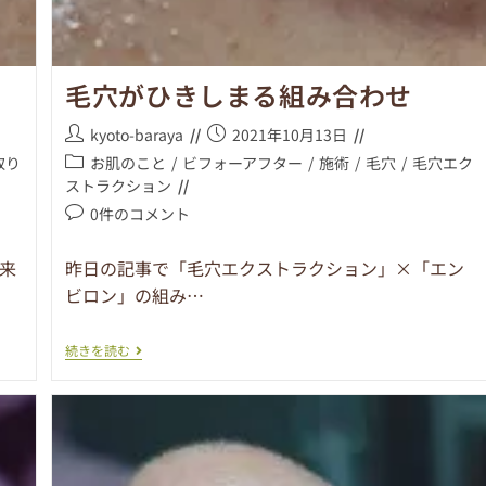
毛穴がひきしまる組み合わせ
kyoto-baraya
2021年10月13日
取り
お肌のこと
/
ビフォーアフター
/
施術
/
毛穴
/
毛穴エク
ストラクション
0件のコメント
来
昨日の記事で「毛穴エクストラクション」×「エン
ビロン」の組み…
続きを読む