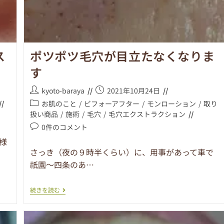
ス
ポツポツ毛穴が目立たなくなりま
す
kyoto-baraya
2021年10月24日
お肌のこと
/
ビフォーアフター
/
モンローション
/
取り
扱い商品
/
施術
/
毛穴
/
毛穴エクストラクション
0件のコメント
様
さっき（夜の９時半くらい）に、用事があって車で
祇園～四条のあ…
続きを読む