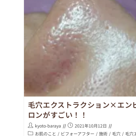
毛穴エクストラクション×エン
ロンがすごい！！
kyoto-baraya
2021年10月12日
お肌のこと
/
ビフォーアフター
/
施術
/
毛穴
/
毛穴