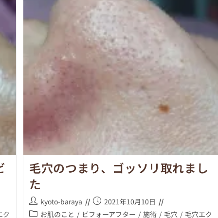
ビ
毛穴のつまり、ゴッソリ取れまし
た
kyoto-baraya
2021年10月10日
エク
お肌のこと
/
ビフォーアフター
/
施術
/
毛穴
/
毛穴エク