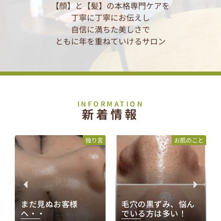
【顔】と【髪】の本格専門ケアを
丁寧に丁寧にお伝えし
自信に満ちた美しさで
ともに年を重ねていけるサロン
INFORMATION
新着情報
と
独り言
お肌のこと
まだ見ぬお客様
毛穴の黒ずみ、悩ん
へ・・
でいる方は多い！