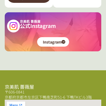
京美肌 薔薇屋
公式Instagram
Instagram
京美肌 薔薇屋
〒606-0841
京都府京都市左京区下鴨南芝町51-6 下鴨TKビル3階