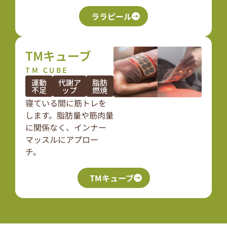
ララピール
TMキューブ
TM CUBE
運動
代謝ア
脂肪
不足
ップ
燃焼
寝ている間に筋トレを
します。脂肪量や筋肉量
に関係なく、インナー
マッスルにアプロー
チ。
TMキューブ