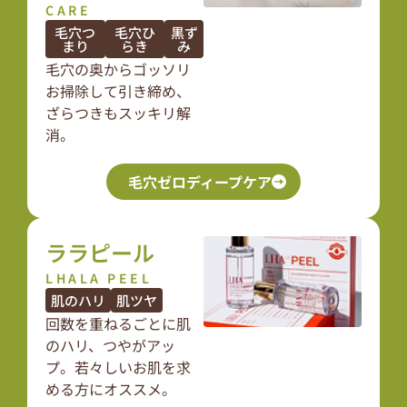
CARE
毛穴つ
毛穴ひ
黒ず
まり
らき
み
毛穴の奥からゴッソリ
お掃除して引き締め、
ざらつきもスッキリ解
消。
毛穴ゼロディープケア
ララピール
LHALA PEEL
肌のハリ
肌ツヤ
回数を重ねるごとに肌
のハリ、つやがアッ
プ。若々しいお肌を求
める方にオススメ。