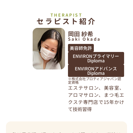
THERAPIST
セラピスト紹介
岡田 紗希
Saki Okada
美容師免許
ENVIRONプライマリー
Diploma
ENVIRONアドバンス
Diploma
※株式会社プロティアジャパン認
定資格
エステサロン、美容室、
アロマサロン、まつ毛エ
クステ専門店で15年かけ
て技術習得