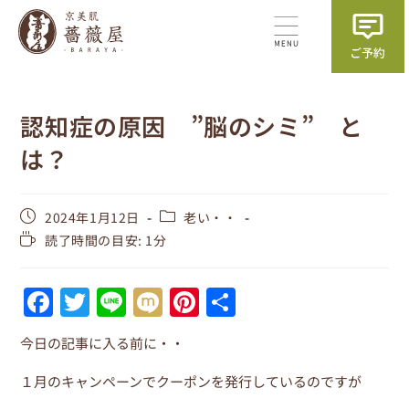
認知症の原因 ”脳のシミ” と
は？
2024年1月12日
老い・・
読了時間の目安: 1分
F
T
Li
M
Pi
共
a
w
n
ix
nt
有
今日の記事に入る前に・・
c
itt
e
i
er
e
er
e
１月のキャンペーンでクーポンを発行しているのですが