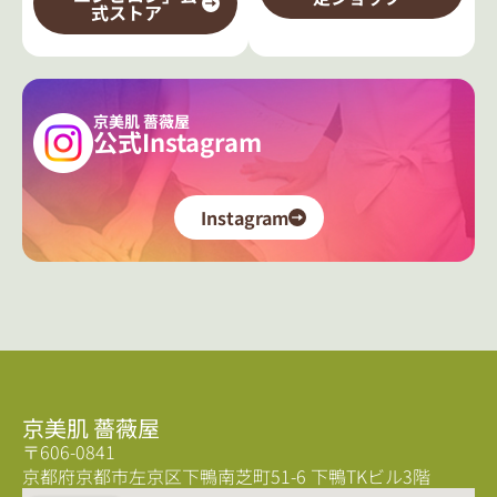
式ストア
京美肌 薔薇屋
公式Instagram
Instagram
京美肌 薔薇屋
〒606-0841
京都府京都市左京区下鴨南芝町51-6 下鴨TKビル3階