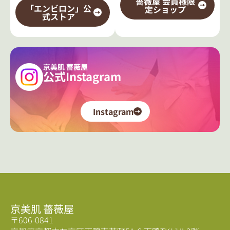
薔薇屋 会員様限
「エンビロン」公
定ショップ
式ストア
京美肌 薔薇屋
公式Instagram
Instagram
京美肌 薔薇屋
〒606-0841