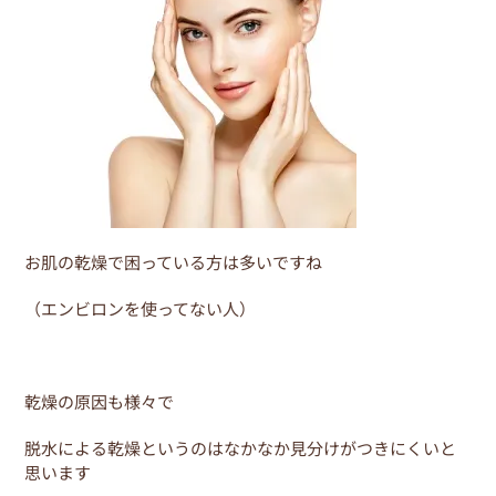
o
o
k
お肌の乾燥で困っている方は多いですね
（エンビロンを使ってない人）
乾燥の原因も様々で
脱水による乾燥というのはなかなか見分けがつきにくいと
思います