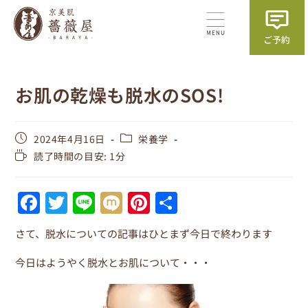
お肌の乾燥も脱水のSOS!
2024年4月16日
栄養学
読了時間の目安: 1分
F
T
Li
M
Pi
共
a
w
n
ix
nt
有
さて、脱水についての記事はひとまず今日で終わります
c
itt
e
i
er
e
er
e
今日はようやく脱水とお肌について・・・
b
st