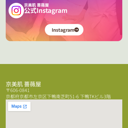
京美肌 薔薇屋
公式Instagram
Instagram
京美肌 薔薇屋
〒606-0841
京都府京都市左京区下鴨南芝町51-6 下鴨TKビル3階