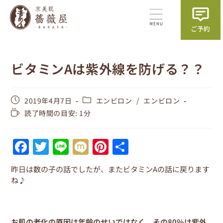
ビタミンAは紫外線を防げる？？
2019年4月7日
エンビロン
/
エンビロン
読了時間の目安: 1分
F
T
Li
M
Pi
共
a
w
n
ix
nt
有
昨日は数の子の話でしたが、またビタミンAの話に戻ります
c
itt
e
i
er
ね♪
e
er
e
b
st
お肌の老化の原因は年齢のせいではなく、その80％は紫外