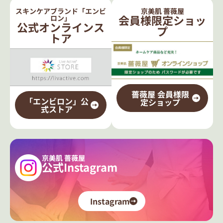
スキンケアブランド「エンビ
京美肌 薔薇屋
会員様限定ショッ
ロン」
公式オンラインス
プ
トア
薔薇屋 会員様限
「エンビロン」公
定ショップ
式ストア
京美肌 薔薇屋
公式Instagram
Instagram