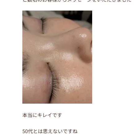
o
o
k
本当にキレイです
50代とは思えないですね