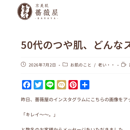
50代のつや肌、どんな
2026年7月2日
お肌のこと
/
老い・・
F
T
Li
M
Pi
共
a
w
n
ix
nt
有
昨日、薔薇屋のインスタグラムにこちらの画像をア
c
itt
e
i
er
e
er
e
「キレイ～～。」
b
st
と数名のお客様からメッセージをいただきました