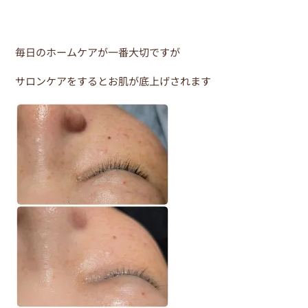
b
st
o
o
毎日のホームケアが一番大切ですが
k
サロンケアをするとお肌が底上げされます