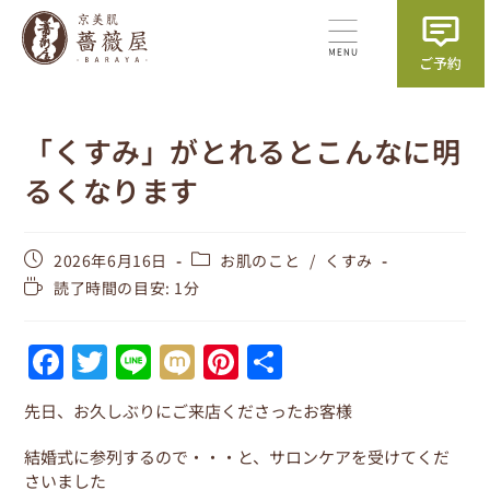
「くすみ」がとれるとこんなに明
るくなります
2026年6月16日
お肌のこと
/
くすみ
読了時間の目安: 1分
F
T
Li
M
Pi
共
a
w
n
ix
nt
有
先日、お久しぶりにご来店くださったお客様
c
itt
e
i
er
e
er
e
結婚式に参列するので・・・と、サロンケアを受けてくだ
さいました