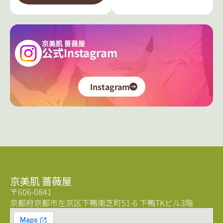
京美肌 薔薇屋
公式Instagram
Instagram
京美肌 薔薇屋
〒606-0841
京都府京都市左京区下鴨南芝町51-6 下鴨TKビル3階