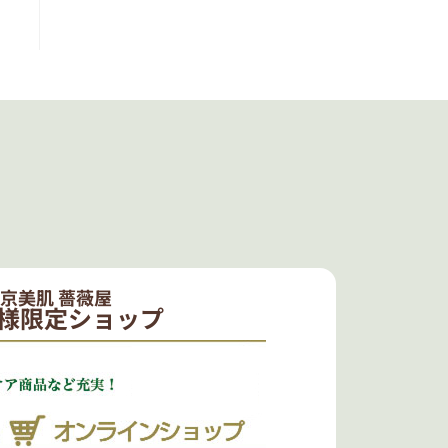
京美肌 薔薇屋
様限定ショップ