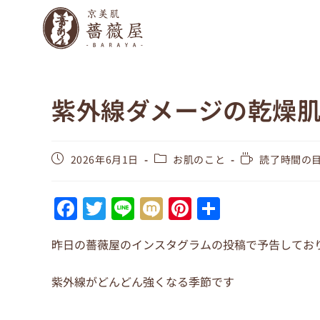
紫外線ダメージの乾燥
2026年6月1日
お肌のこと
読了時間の目
F
T
Li
M
Pi
共
a
w
n
ix
nt
有
昨日の薔薇屋のインスタグラムの投稿で予告してお
c
itt
e
i
er
e
er
e
紫外線がどんどん強くなる季節です
b
st