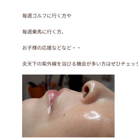
o
o
毎週ゴルフに行く方や
k
毎週乗馬に行く方、
お子様の応援などなど・・
炎天下の紫外線を浴びる機会が多い方はぜひチェッ