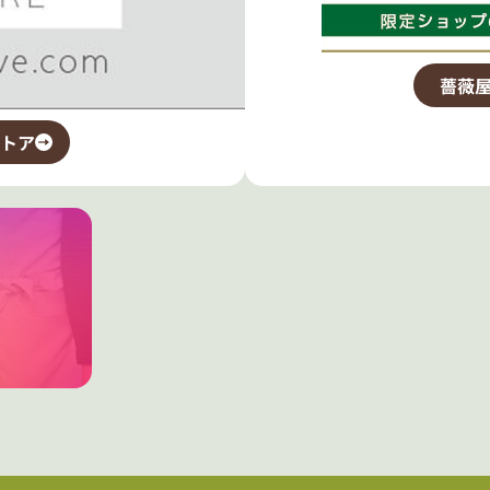
薔薇屋
トア