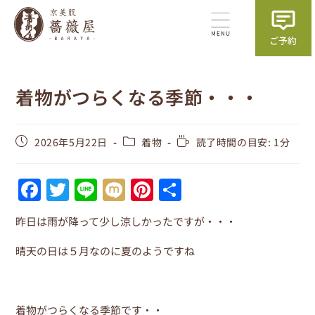
着物がつらくなる季節・・・
2026年5月22日
着物
読了時間の目安: 1分
F
T
Li
M
Pi
共
a
w
n
ix
nt
有
昨日は雨が降って少し涼しかったですが・・・
c
itt
e
i
er
e
er
e
晴天の日は５月なのに夏のようですね
b
st
o
着物がつらくなる季節です・・