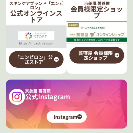
スキンケアブランド「エンビ
京美肌 薔薇屋
会員様限定ショッ
ロン」
公式オンラインス
プ
トア
薔薇屋 会員様限
「エンビロン」公
定ショップ
式ストア
京美肌 薔薇屋
公式Instagram
Instagram