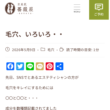
毛穴、いろいろ・・
2026年5月9日
毛穴
読了時間の目安: 1分
F
T
Li
M
Pi
共
a
w
n
ix
nt
有
先日、SNSでとあるエステティシャンの方が
c
itt
e
i
er
e
er
e
毛穴をキレイにするためには
b
st
〇〇と〇〇と・・・
o
成分を数種類記載されてました