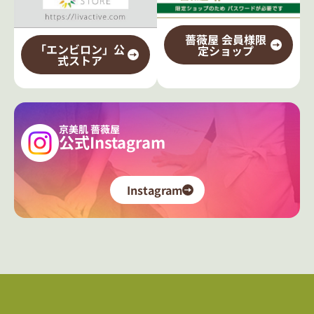
薔薇屋 会員様限
「エンビロン」公
定ショップ
式ストア
京美肌 薔薇屋
公式Instagram
Instagram