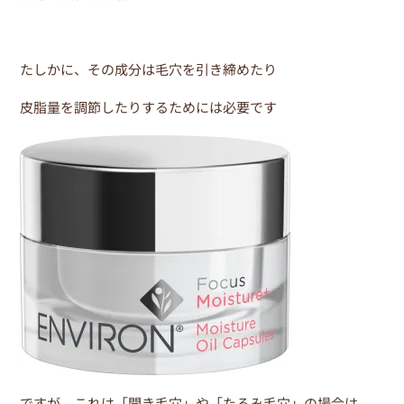
o
k
たしかに、その成分は毛穴を引き締めたり
皮脂量を調節したりするためには必要です
ですが、これは「開き毛穴」や「たるみ毛穴」の場合は