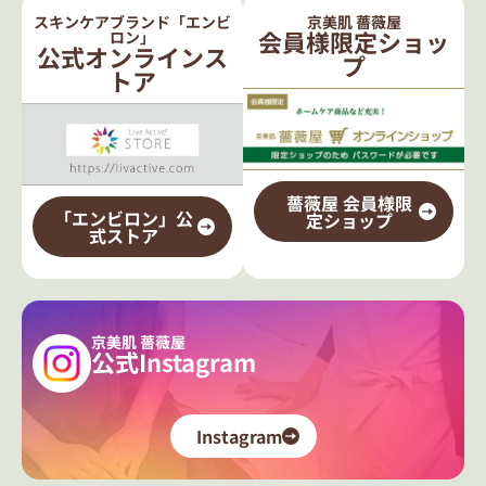
スキンケアブランド「エンビ
京美肌 薔薇屋
会員様限定ショッ
ロン」
公式オンラインス
プ
トア
薔薇屋 会員様限
「エンビロン」公
定ショップ
式ストア
京美肌 薔薇屋
公式Instagram
Instagram