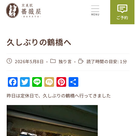
久しぶりの鶴橋へ
2026年5月8日
独り言
読了時間の目安: 1分
F
T
Li
M
Pi
共
a
w
n
ix
nt
有
昨日は定休日で、久しぶりの鶴橋へ行ってきました
c
itt
e
i
er
e
er
e
b
st
o