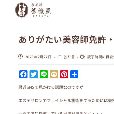
ありがたい美容師免許
2026年2月27日
独り言
読了時間の目安:
F
T
Li
M
Pi
共
a
w
n
ix
nt
有
最近SNSで見かける話題なのですが
c
itt
e
i
er
e
er
e
エステサロンでフェイシャル施術をするためには美
b
st
もうすでに指導している地域があるとか・・・