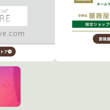
薔薇屋
トア