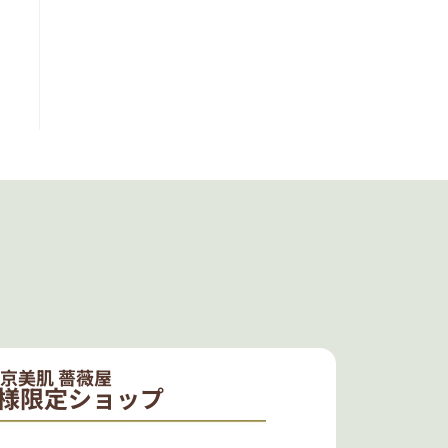
京美肌 薔薇屋
様限定ショップ