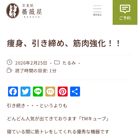
痩身、引き締め、筋肉強化！！
2026年2月25日
たるみ
読了時間の目安: 1分
F
T
Li
M
Pi
共
a
w
n
ix
nt
有
引き続き・・・というよりも
c
itt
e
i
er
e
er
e
どんどん人気が出てきております「TMキューブ」
b
st
寝ている間に筋トレをしてくれる優秀な機器です