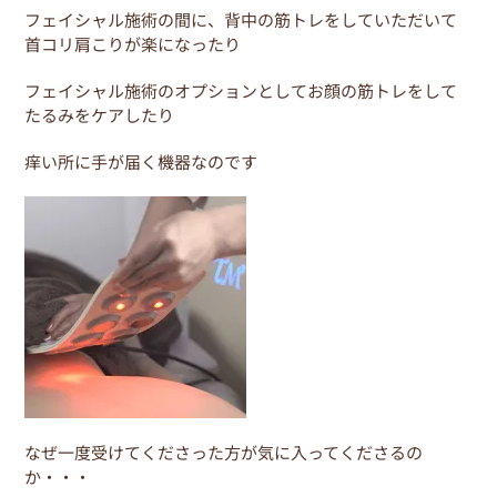
o
フェイシャル施術の間に、背中の筋トレをしていただいて
o
首コリ肩こりが楽になったり
k
フェイシャル施術のオプションとしてお顔の筋トレをして
たるみをケアしたり
痒い所に手が届く機器なのです
なぜ一度受けてくださった方が気に入ってくださるの
か・・・