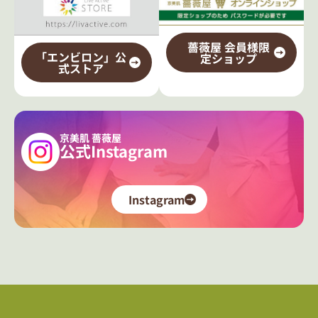
薔薇屋 会員様限
「エンビロン」公
定ショップ
式ストア
京美肌 薔薇屋
公式Instagram
Instagram