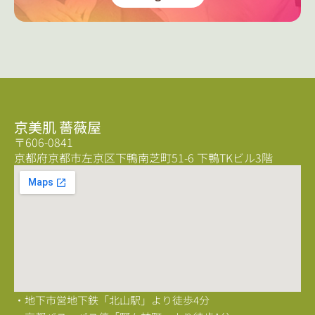
京美肌 薔薇屋
〒606-0841
京都府京都市左京区下鴨南芝町51-6 下鴨TKビル3階
・地下市営地下鉄「北山駅」より徒歩4分