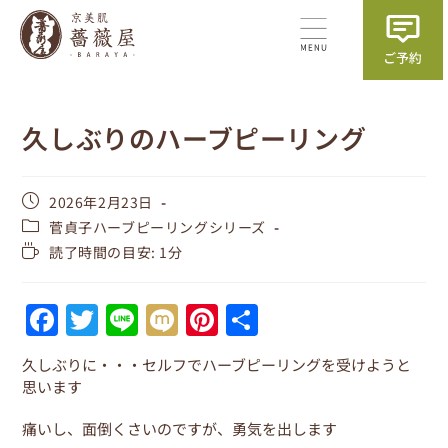
久しぶりのハーブピーリング
2026年2月23日
菅貞子ハーブピーリングシリーズ
読了時間の目安: 1分
F
T
Li
M
Pi
共
a
w
n
ix
nt
有
久しぶりに・・・セルフでハーブピーリングを受けようと
c
itt
e
i
er
思います
e
er
e
痛いし、面倒くさいのですが、勇気を出します
b
st