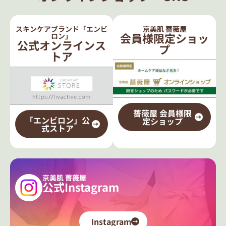
スキンケアブランド「エンビ
京美肌 薔薇屋
会員様限定ショッ
ロン」
公式オンラインス
プ
トア
薔薇屋 会員様限
「エンビロン」公
定ショップ
式ストア
京美肌 薔薇屋
公式Instagram
Instagram