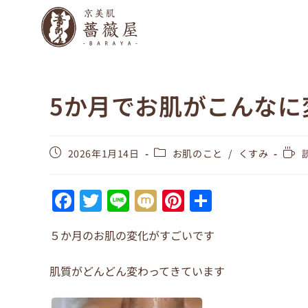
5か月でお肌がこんなに
2026年1月14日
お肌のこと
/
くすみ
F
T
Li
M
Pi
共
a
w
n
ix
nt
有
５か月のお肌の変化がすごいです
c
itt
e
i
er
e
er
e
肌質がどんどん変わってきています
b
st