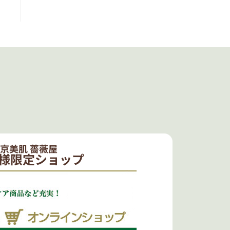
京美肌 薔薇屋
様限定ショップ