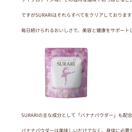
o
o
ですがSURARIはそれらすべてをクリアしております
k
毎日続けられるおいしさで、美容と健康をサポート
SURARIの主な成分として「バナナパウダー」も配
バナナパウダーは美味しいだけでなく、身体に必要