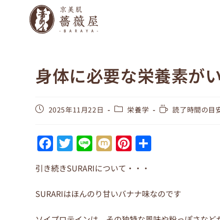
身体に必要な栄養素が
2025年11月22日
栄養学
読了時間の目安
F
T
Li
M
Pi
共
a
w
n
ix
nt
有
引き続きSURARIについて・・・
c
itt
e
i
er
e
er
e
SURARIはほんのり甘いバナナ味なのです
b
st
ソイプロテインは、その独特な風味や粉っぽさなど