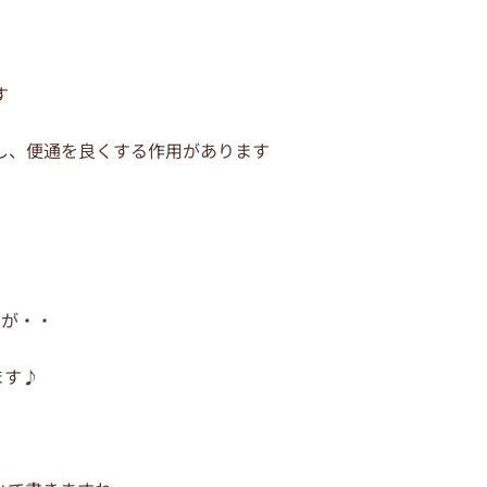
す
し、便通を良くする作用があります
んが・・
ます♪