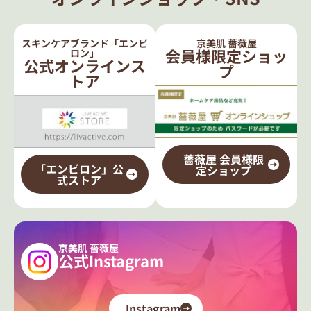
スキンケアブランド「エンビ
京美肌 薔薇屋
会員様限定ショッ
ロン」
公式オンラインス
プ
トア
薔薇屋 会員様限
「エンビロン」公
定ショップ
式ストア
京美肌 薔薇屋
公式Instagram
Instagram