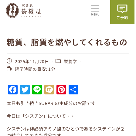
糖質、脂質を燃やしてくれるもの
2025年11月20日
栄養学
読了時間の目安: 1分
F
T
Li
M
Pi
共
a
w
n
ix
nt
有
本日も引き続きSURARIの主成分のお話です
c
itt
e
i
er
e
er
e
今日は「シスチン」について・・
b
st
シスチンは非必須アミノ酸のひとつであるシステインが２
つ結合してできた成分です