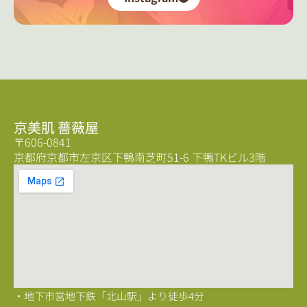
京美肌 薔薇屋
〒606-0841
京都府京都市左京区下鴨南芝町51-6 下鴨TKビル3階
・地下市営地下鉄「北山駅」より徒歩4分