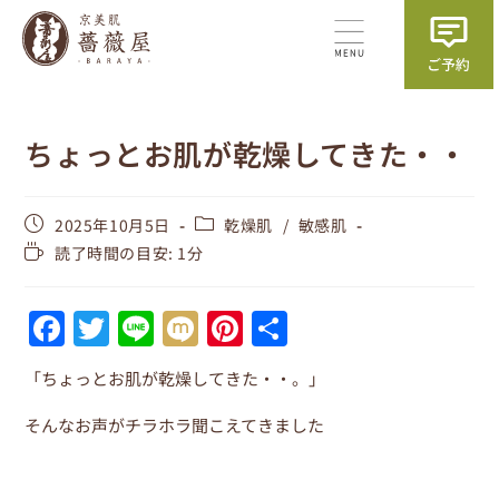
ちょっとお肌が乾燥してきた・・
2025年10月5日
乾燥肌
/
敏感肌
読了時間の目安: 1分
F
T
Li
M
Pi
共
a
w
n
ix
nt
有
「ちょっとお肌が乾燥してきた・・。」
c
itt
e
i
er
e
er
e
そんなお声がチラホラ聞こえてきました
b
st