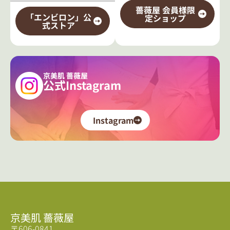
薔薇屋 会員様限
「エンビロン」公
定ショップ
式ストア
京美肌 薔薇屋
公式Instagram
Instagram
京美肌 薔薇屋
〒606-0841