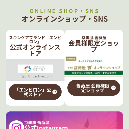
ONLINE SHOP・SNS
オンラインショップ・SNS
スキンケアブランド「エンビ
京美肌 薔薇屋
会員様限定ショッ
ロン」
公式オンラインス
プ
トア
薔薇屋 会員様限
「エンビロン」公
定ショップ
式ストア
京美肌 薔薇屋
公式Instagram