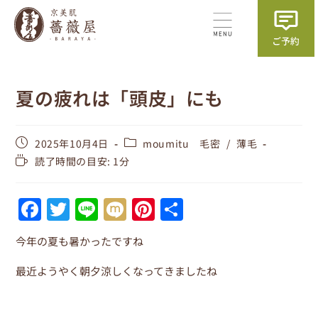
夏の疲れは「頭皮」にも
2025年10月4日
moumitu 毛密
/
薄毛
読了時間の目安: 1分
F
T
Li
M
Pi
共
a
w
n
ix
nt
有
今年の夏も暑かったですね
c
itt
e
i
er
e
er
e
最近ようやく朝夕涼しくなってきましたね
b
st