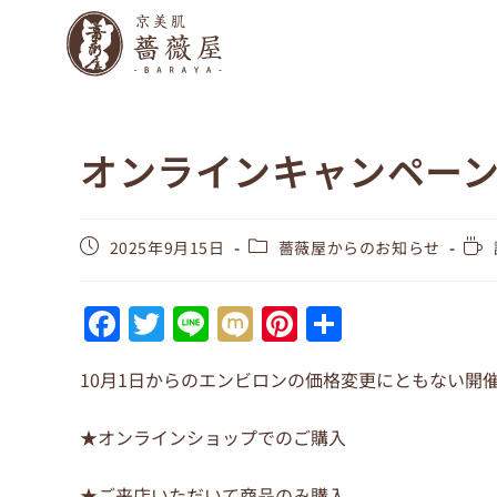
オンラインキャンペー
2025年9月15日
薔薇屋からのお知らせ
F
T
Li
M
Pi
共
a
w
n
ix
nt
有
10月1日からのエンビロンの価格変更にともない開
c
itt
e
i
er
e
er
e
★オンラインショップでのご購入
b
st
★ご来店いただいて商品のみ購入