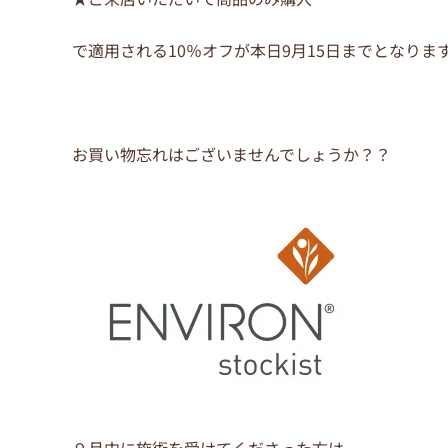
o
o
で適用される10％オフが本日9月15日までとなりま
k
お買い物忘れはございませんでしょうか？？
９月中に施術を受けてくださった方は