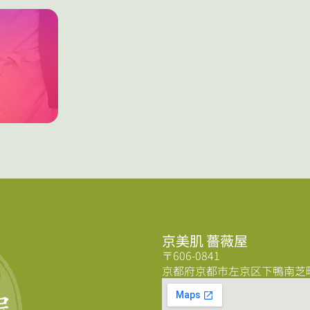
京美肌 薔薇屋
〒606-0841
京都府京都市左京区下鴨南芝町5