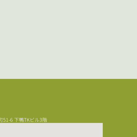
1-6 下鴨TKビル3階