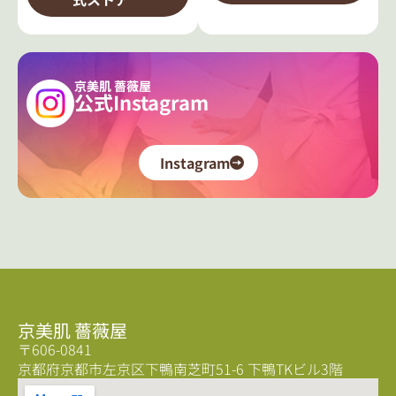
京美肌 薔薇屋
公式Instagram
Instagram
京美肌 薔薇屋
〒606-0841
京都府京都市左京区下鴨南芝町51-6 下鴨TKビル3階