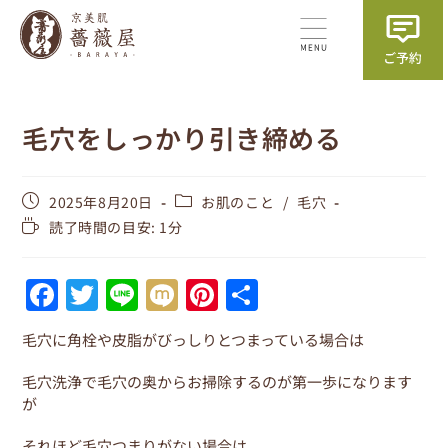
毛穴をしっかり引き締める
2025年8月20日
お肌のこと
/
毛穴
読了時間の目安: 1分
F
T
Li
M
Pi
共
a
w
n
ix
nt
有
毛穴に角栓や皮脂がびっしりとつまっている場合は
c
itt
e
i
er
e
er
e
毛穴洗浄で毛穴の奥からお掃除するのが第一歩になります
が
b
st
それほど毛穴つまりがない場合は