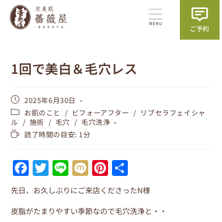
1回で美白＆毛穴レス
2025年6月30日
お肌のこと
/
ビフォーアフター
/
リブセラフェイシャ
ル
/
施術
/
毛穴
/
毛穴洗浄
読了時間の目安: 1分
F
T
Li
M
Pi
共
a
w
n
ix
nt
有
先日、お久しぶりにご来店くださったN様
c
itt
e
i
er
e
er
e
皮脂がたまりやすい季節なので毛穴洗浄と・・