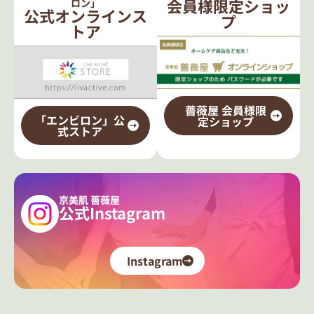
会員様限定ショッ
ロン」
公式オンラインス
プ
トア
薔薇屋 会員様限
「エンビロン」公
定ショップ
式ストア
京美肌 薔薇屋
公式Instagram
Instagram