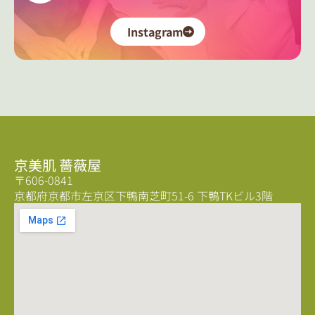
Instagram
京美肌 薔薇屋
〒606-0841
京都府京都市左京区下鴨南芝町51-6 下鴨TKビル3階