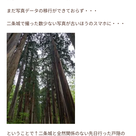
o
k
まだ写真データの移行ができておらず・・・
二条城で撮った数少ない写真が古いほうのスマホに・・・
ということで↑二条城と全然関係のない先日行った戸隠の