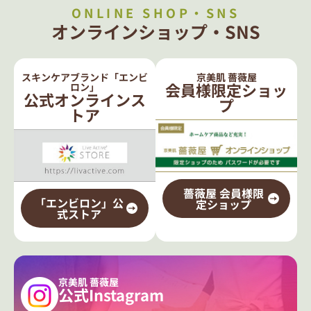
ONLINE SHOP・SNS
オンラインショップ・SNS
スキンケアブランド「エンビ
京美肌 薔薇屋
会員様限定ショッ
ロン」
公式オンラインス
プ
トア
薔薇屋 会員様限
「エンビロン」公
定ショップ
式ストア
京美肌 薔薇屋
公式Instagram