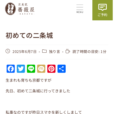
初めての二条城
2025年6月7日
独り言
読了時間の目安: 1分
F
T
Li
M
Pi
共
a
w
n
ix
nt
有
生まれも育ちも京都ですが
c
itt
e
i
er
e
er
e
先日、初めて二条城に行ってきました
b
st
o
私事なのですが昨日スマホを新しくしまして