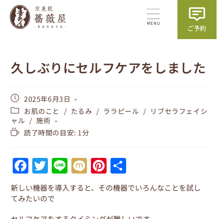
久しぶりにセルフケアをしました
2025年6月3日
お肌のこと
/
たるみ
/
ララピール
/
リブセラフェイシ
ャル
/
施術
読了時間の目安: 1分
F
T
Li
M
Pi
共
a
w
n
ix
nt
有
新しい機器を導入すると、その機器でいろんなことを試し
c
itt
e
i
er
てみたいので
e
er
e
セルフケアをするタイミングが難しいです