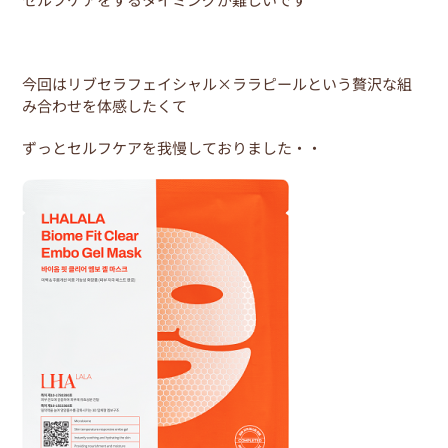
b
st
o
o
今回はリブセラフェイシャル×ララピールという贅沢な組
k
み合わせを体感したくて
ずっとセルフケアを我慢しておりました・・