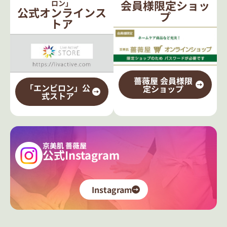
会員様限定ショッ
ロン」
公式オンラインス
プ
トア
薔薇屋 会員様限
「エンビロン」公
定ショップ
式ストア
京美肌 薔薇屋
公式Instagram
Instagram