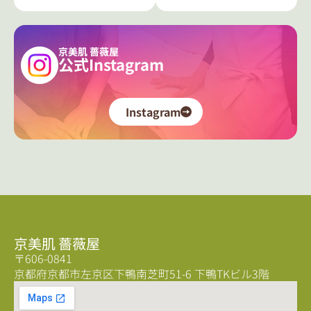
京美肌 薔薇屋
公式Instagram
Instagram
京美肌 薔薇屋
〒606-0841
京都府京都市左京区下鴨南芝町51-6 下鴨TKビル3階