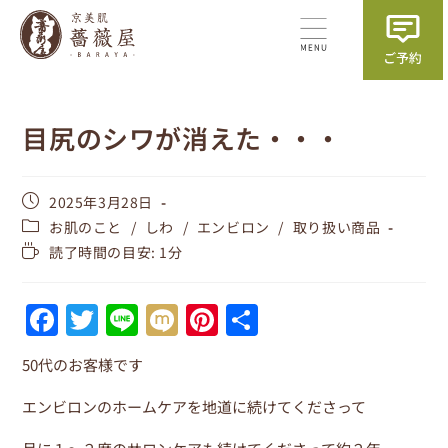
目尻のシワが消えた・・・
2025年3月28日
お肌のこと
/
しわ
/
エンビロン
/
取り扱い商品
読了時間の目安: 1分
F
T
Li
M
Pi
共
a
w
n
ix
nt
有
50代のお客様です
c
itt
e
i
er
e
er
e
エンビロンのホームケアを地道に続けてくださって
b
st