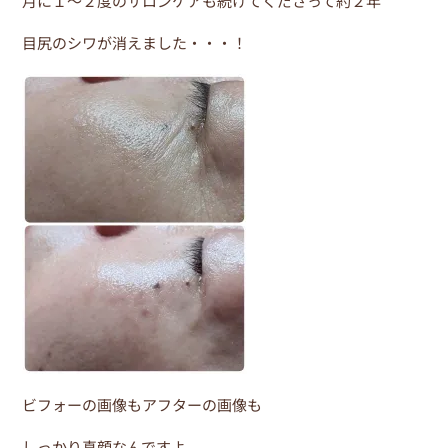
月に１～２度のサロンケアも続けてくださって約２年
o
目尻のシワが消えました・・・！
o
k
ビフォーの画像もアフターの画像も
しっかり真顔なんですよ