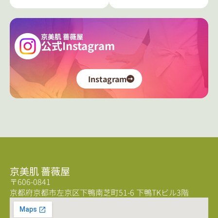
京美肌 薔薇屋
公式Instagram
Instagram
京美肌 薔薇屋
〒606-0841
京都府京都市左京区下鴨南芝町51-6 下鴨TKビル3階