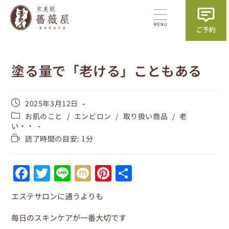
塗る量で「老ける」こともある
2025年3月12日
お肌のこと
/
エンビロン
/
取り扱い商品
/
老
い・・
読了時間の目安: 1分
F
T
Li
M
Pi
共
a
w
n
ix
nt
有
エステサロンに通うよりも
c
itt
e
i
er
e
er
e
毎日のスキンケアが一番大切です