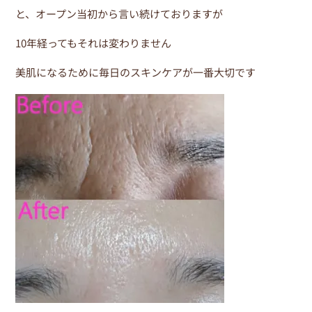
b
st
と、オープン当初から言い続けておりますが
o
10年経ってもそれは変わりません
o
k
美肌になるために毎日のスキンケアが一番大切です