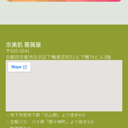
京美肌 薔薇屋
〒606-0841
京都府京都市左京区下鴨南芝町51-6 下鴨TKビル3階
・地下市営地下鉄「北山駅」より徒歩4分
・京都バス バス停「野々神町」より徒歩1分