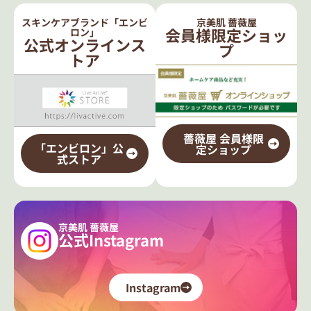
スキンケアブランド「エンビ
京美肌 薔薇屋
会員様限定ショッ
ロン」
公式オンラインス
プ
トア
薔薇屋 会員様限
「エンビロン」公
定ショップ
式ストア
京美肌 薔薇屋
公式Instagram
Instagram