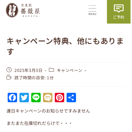
キャンペーン特典、他にもありま
す
2025年3月3日
キャンペーン
読了時間の目安: 1分
F
T
Li
M
Pi
共
a
w
n
ix
nt
有
連日キャンペーンのお知らせですみません
c
itt
e
i
er
e
er
e
またまた在庫切れだらけで・・・