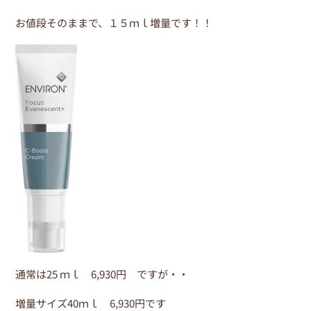
c
itt
e
i
er
e
er
e
お値段そのままで、１５ｍｌ増量です！！
b
st
o
o
k
通常は25 ｍｌ 6,930円 ですが・・
増量サイズ40ｍｌ 6,930円です