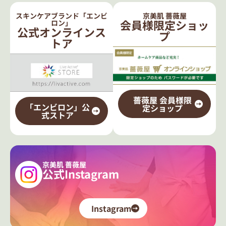
スキンケアブランド「エンビ
京美肌 薔薇屋
会員様限定ショッ
ロン」
公式オンラインス
プ
トア
薔薇屋 会員様限
「エンビロン」公
定ショップ
式ストア
京美肌 薔薇屋
公式Instagram
Instagram