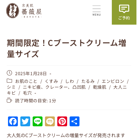
期間限定！Cブーストクリーム増
量サイズ
2025年1月28日
お肌のこと
/
くすみ
/
しわ
/
たるみ
/
エンビロン
/
シミ
/
ニキビ痕、クレーター、凸凹肌
/
乾燥肌
/
大人ニ
キビ
/
毛穴
読了時間の目安: 1分
F
T
Li
M
Pi
共
a
w
n
ix
nt
有
大人気のCブーストクリームの増量サイズが発売されます