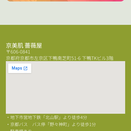
京美肌 薔薇屋
〒606-0841
京都府京都市左京区下鴨南芝町51-6 下鴨TKビル3階
・地下市営地下鉄「北山駅」より徒歩4分
・京都バス バス停「野々神町」より徒歩1分