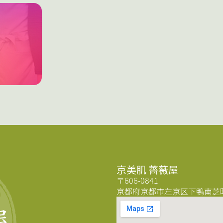
京美肌 薔薇屋
〒606-0841
京都府京都市左京区下鴨南芝町5