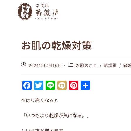
お肌の乾燥対策
2024年12月16日
お肌のこと
/
乾燥肌
/
敏
F
T
Li
M
Pi
共
a
w
n
ix
nt
有
やはり寒くなると
c
itt
e
i
er
e
er
e
「いつもより乾燥が気になる。」
b
st
という方が増えます