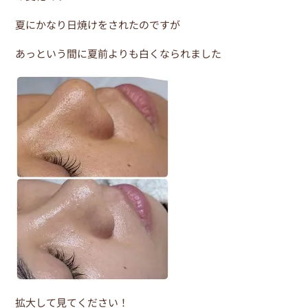
e
er
e
夏にかなり日焼けをされたのですが
b
st
o
あっという間に夏前よりも白くなられました
o
k
拡大して見てください！