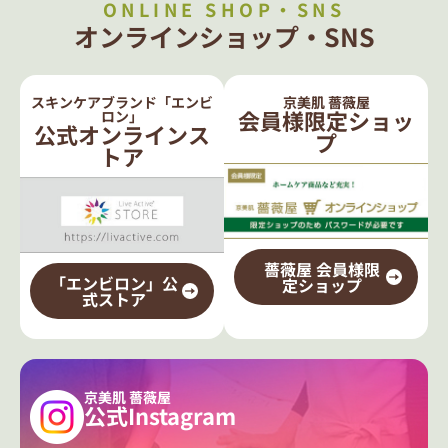
ONLINE SHOP・SNS
オンラインショップ・SNS
スキンケアブランド「エンビ
京美肌 薔薇屋
会員様限定ショッ
ロン」
公式オンラインス
プ
トア
薔薇屋 会員様限
「エンビロン」公
定ショップ
式ストア
京美肌 薔薇屋
公式Instagram