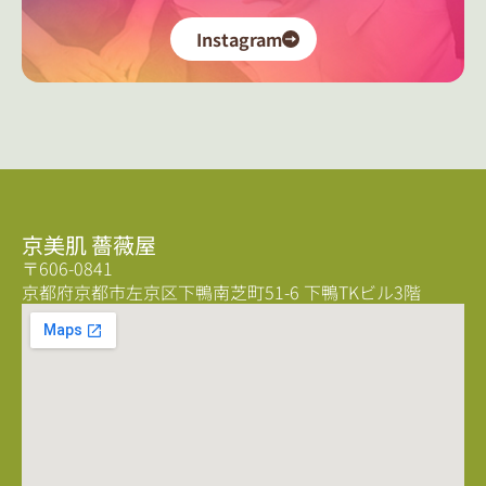
Instagram
京美肌 薔薇屋
〒606-0841
京都府京都市左京区下鴨南芝町51-6 下鴨TKビル3階