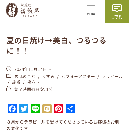
夏の日焼け→美白、つるつる
に！！
2024年11月17日
お肌のこと
/
くすみ
/
ビフォーアフター
/
ララピール
/
施術
/
毛穴
読了時間の目安: 1分
F
T
Li
M
Pi
共
a
w
n
ix
nt
有
８月からララピールを受けてくださっているお客様のお肌
c
itt
e
i
er
の変化です