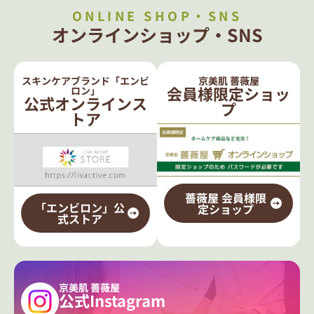
ONLINE SHOP・SNS
オンラインショップ・SNS
スキンケアブランド「エンビ
京美肌 薔薇屋
会員様限定ショッ
ロン」
公式オンラインス
プ
トア
薔薇屋 会員様限
「エンビロン」公
定ショップ
式ストア
京美肌 薔薇屋
公式Instagram