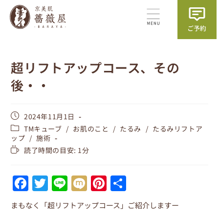
超リフトアップコース、その
後・・
2024年11月1日
TMキューブ
/
お肌のこと
/
たるみ
/
たるみリフトア
ップ
/
施術
読了時間の目安: 1分
F
T
Li
M
Pi
共
a
w
n
ix
nt
有
まもなく「超リフトアップコース」ご紹介しますー
c
itt
e
i
er