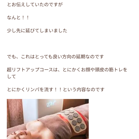
e
er
e
とお伝えしていたのですが
b
st
なんと！！
o
少し先に延びてしまいました
o
k
でも、これはとっても良い方向の延期なのです
超リフトアップコースは、とにかくお顔や頭皮の筋トレを
して
とにかくリンパを流す！！という内容なのです