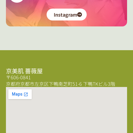
Instagram
京美肌 薔薇屋
〒606-0841
京都府京都市左京区下鴨南芝町51-6 下鴨TKビル3階