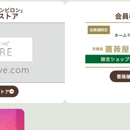
ンビロン」
ストア
会員
薔薇屋
トア