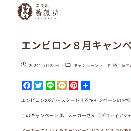
エンビロン８月キャン
2024年7月25日
キャンペーン
読了時間の
F
T
Li
M
Pi
共
a
w
n
ix
nt
有
エンビロンの8/1～スタートするキャンペーンのお
c
itt
e
i
er
e
er
e
このキャンペーンは、メーカーさん（プロティアジ
b
st
メーカーさんからのキャンペーンがなんと３つもあ