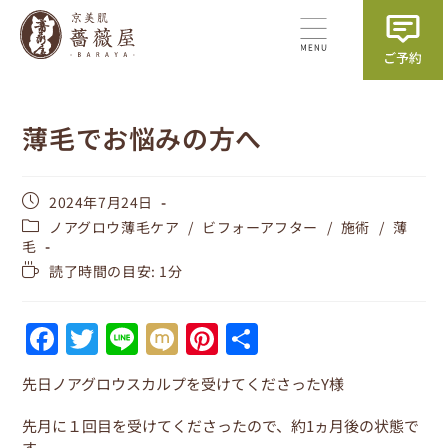
薄毛でお悩みの方へ
2024年7月24日
ノアグロウ薄毛ケア
/
ビフォーアフター
/
施術
/
薄
毛
読了時間の目安: 1分
F
T
Li
M
Pi
共
a
w
n
ix
nt
有
先日ノアグロウスカルプを受けてくださったY様
c
itt
e
i
er
e
er
e
先月に１回目を受けてくださったので、約1ヵ月後の状態で
す