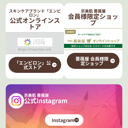
スキンケアブランド「エンビ
京美肌 薔薇屋
会員様限定ショッ
ロン」
公式オンラインス
プ
トア
薔薇屋 会員様限
「エンビロン」公
定ショップ
式ストア
京美肌 薔薇屋
公式Instagram
Instagram