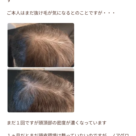
b
st
o
ご本人はまだ抜け毛が気になるとのことですが・・・
o
k
まだ１回ですが頭頂部の密度が濃くなっています
１ヵ月だとまだ頭皮環境は整っていないのですが、ノアグロ