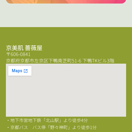
京美肌 薔薇屋
〒606-0841
京都府京都市左京区下鴨南芝町51-6 下鴨TKビル3階
・地下市営地下鉄「北山駅」より徒歩4分
・京都バス バス停「野々神町」より徒歩1分