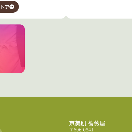
トア
京美肌 薔薇屋
〒606-0841