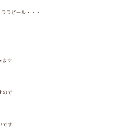
、ララピール・・・
みます
すので
いです