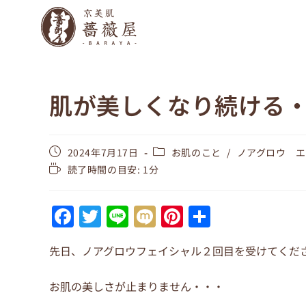
肌が美しくなり続ける
2024年7月17日
お肌のこと
/
ノアグロウ 
読了時間の目安: 1分
F
T
Li
M
Pi
共
a
w
n
ix
nt
有
先日、ノアグロウフェイシャル２回目を受けてくださ
c
itt
e
i
er
e
er
e
お肌の美しさが止まりません・・・
b
st