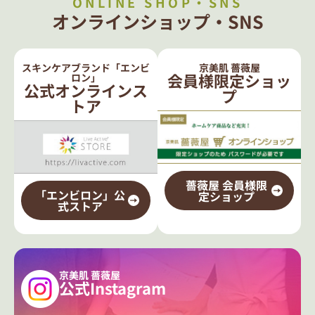
ONLINE SHOP・SNS
オンラインショップ・SNS
スキンケアブランド「エンビ
京美肌 薔薇屋
会員様限定ショッ
ロン」
公式オンラインス
プ
トア
薔薇屋 会員様限
「エンビロン」公
定ショップ
式ストア
京美肌 薔薇屋
公式Instagram