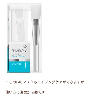
b
st
o
o
k
↑このLACマスクもエイジングケアができますが
使い方に注意が必要です