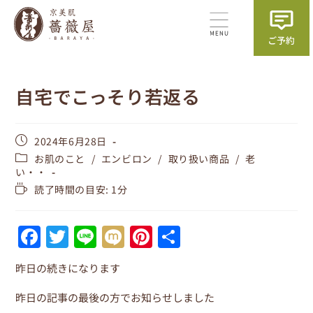
自宅でこっそり若返る
2024年6月28日
お肌のこと
/
エンビロン
/
取り扱い商品
/
老
い・・
読了時間の目安: 1分
F
T
Li
M
Pi
共
a
w
n
ix
nt
有
昨日の続きになります
c
itt
e
i
er
e
er
e
昨日の記事の最後の方でお知らせしました