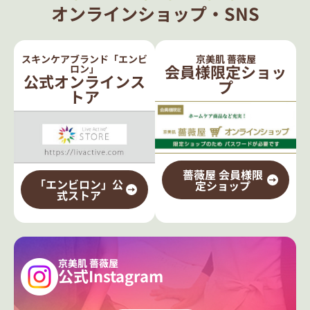
オンラインショップ・SNS
スキンケアブランド「エンビ
京美肌 薔薇屋
会員様限定ショッ
ロン」
公式オンラインス
プ
トア
薔薇屋 会員様限
「エンビロン」公
定ショップ
式ストア
京美肌 薔薇屋
公式Instagram