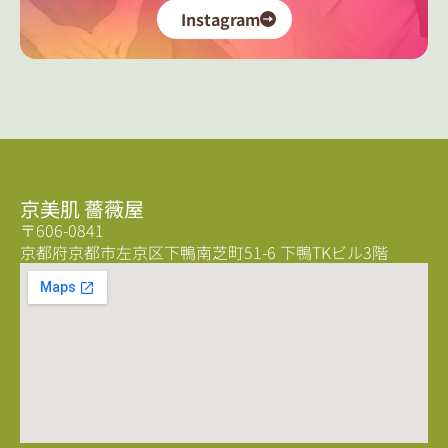
Instagram
京美肌 薔薇屋
〒606-0841
京都府京都市左京区下鴨南芝町51-6 下鴨TKビル3階