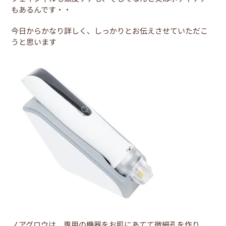
e
er
e
もあるんです・・
b
st
o
今日からかなり詳しく、しっかりとお伝えさせていただこ
うと思います
o
k
ノアグロウは、専用の機器をお肌にあてて微細孔を作り