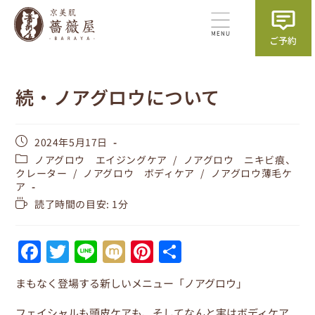
続・ノアグロウについて
2024年5月17日
ノアグロウ エイジングケア
/
ノアグロウ ニキビ痕、
クレーター
/
ノアグロウ ボディケア
/
ノアグロウ薄毛ケ
ア
読了時間の目安: 1分
F
T
Li
M
Pi
共
a
w
n
ix
nt
有
まもなく登場する新しいメニュー「ノアグロウ」
c
itt
e
i
er
フェイシャルも頭皮ケアも、そしてなんと実はボディケア