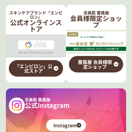
スキンケアブランド「エンビ
京美肌 薔薇屋
会員様限定ショッ
ロン」
公式オンラインス
プ
トア
薔薇屋 会員様限
「エンビロン」公
定ショップ
式ストア
京美肌 薔薇屋
公式Instagram
Instagram