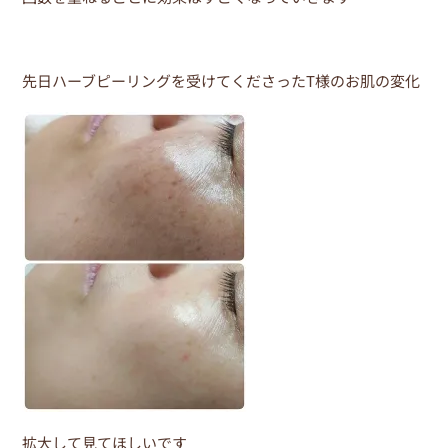
e
er
e
b
st
o
先日ハーブピーリングを受けてくださったT様のお肌の変化
o
k
拡大して見てほしいです