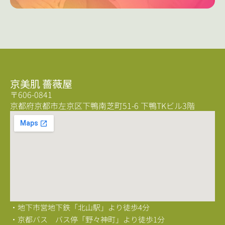
京美肌 薔薇屋
〒606-0841
京都府京都市左京区下鴨南芝町51-6 下鴨TKビル3階
・地下市営地下鉄「北山駅」より徒歩4分
・京都バス バス停「野々神町」より徒歩1分