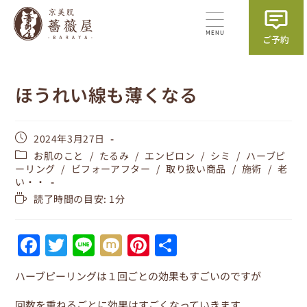
ほうれい線も薄くなる
2024年3月27日
お肌のこと
/
たるみ
/
エンビロン
/
シミ
/
ハーブピ
ーリング
/
ビフォーアフター
/
取り扱い商品
/
施術
/
老
い・・
読了時間の目安: 1分
F
T
Li
M
Pi
共
a
w
n
ix
nt
有
ハーブピーリングは１回ごとの効果もすごいのですが
c
itt
e
i
er
回数を重ねるごとに効果はすごくなっていきます