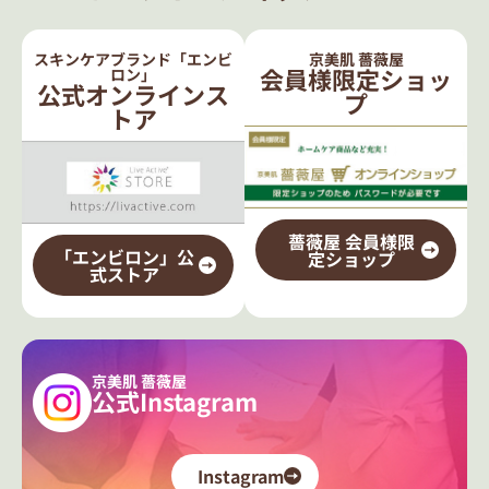
スキンケアブランド「エンビ
京美肌 薔薇屋
会員様限定ショッ
ロン」
公式オンラインス
プ
トア
薔薇屋 会員様限
「エンビロン」公
定ショップ
式ストア
京美肌 薔薇屋
公式Instagram
Instagram