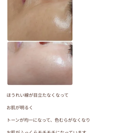
b
st
o
o
k
ほうれい線が目立たなくなって
お肌が明るく
トーンが均一になって、色むらがなくなり
お肌がふっくらモチモチになっています