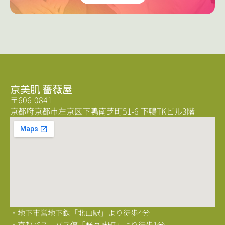
京美肌 薔薇屋
〒606-0841
京都府京都市左京区下鴨南芝町51-6 下鴨TKビル3階
・地下市営地下鉄「北山駅」より徒歩4分
・京都バス バス停「野々神町」より徒歩1分