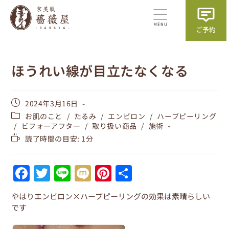
ほうれい線が目立たなくなる
2024年3月16日
お肌のこと
/
たるみ
/
エンビロン
/
ハーブピーリング
/
ビフォーアフター
/
取り扱い商品
/
施術
読了時間の目安: 1分
F
T
Li
M
Pi
共
a
w
n
ix
nt
有
やはりエンビロン×ハーブピーリングの効果は素晴らしい
c
itt
e
i
er
です
e
er
e