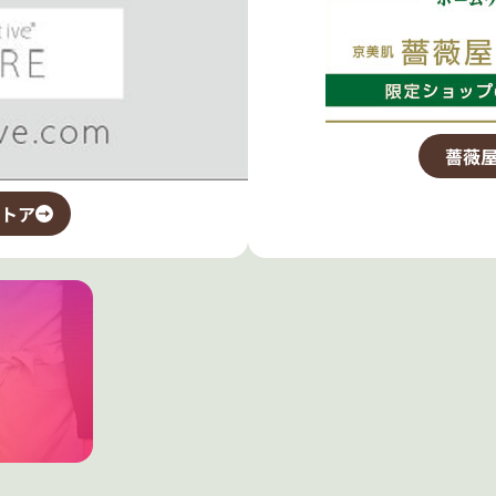
薔薇屋
トア