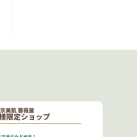
京美肌 薔薇屋
様限定ショップ