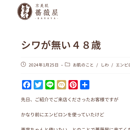
シワが無い４８歳
2024年1月25日
お肌のこと
/
しわ
/
エンビ
F
T
Li
M
Pi
共
a
w
n
ix
nt
有
先日、ご紹介でご来店くださったお客様ですが
c
itt
e
i
er
e
er
e
かなり前にエンビロンを使っていたけど
b
st
再度ちゃんと使いたい、とのことで薔薇屋に来てく