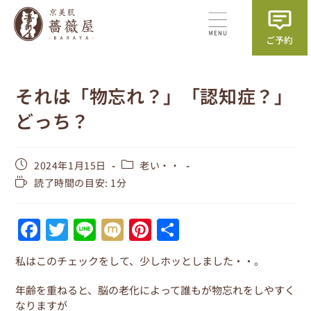
それは「物忘れ？」「認知症？」
どっち？
2024年1月15日
老い・・
読了時間の目安: 1分
F
T
Li
M
Pi
共
a
w
n
ix
nt
有
私はこのチェックをして、少しホッとしました・・。
c
itt
e
i
er
e
er
e
年齢を重ねると、脳の老化によって誰もが物忘れをしやすく
なりますが