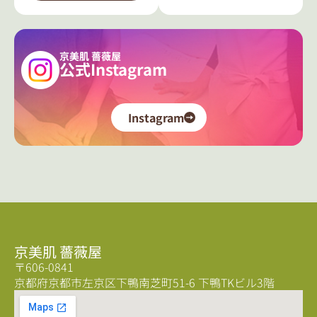
京美肌 薔薇屋
公式Instagram
Instagram
京美肌 薔薇屋
〒606-0841
京都府京都市左京区下鴨南芝町51-6 下鴨TKビル3階