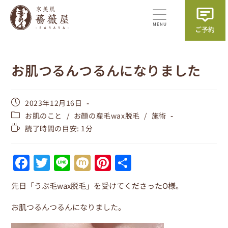
お肌つるんつるんになりました
2023年12月16日
お肌のこと
/
お顔の産毛wax脱毛
/
施術
読了時間の目安: 1分
F
T
Li
M
Pi
共
a
w
n
ix
nt
有
先日「うぶ毛wax脱毛」を受けてくださったO様。
c
itt
e
i
er
e
er
e
お肌つるんつるんになりました。
b
st