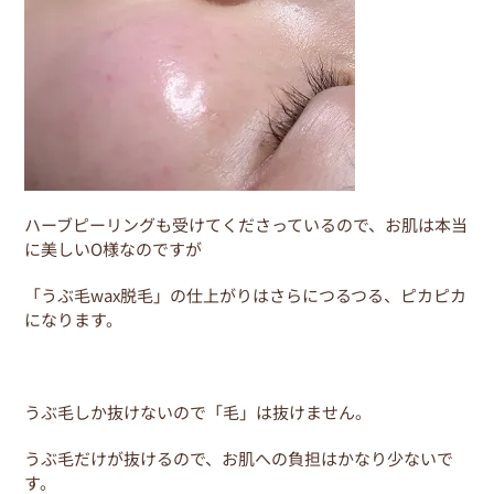
o
o
k
ハーブピーリングも受けてくださっているので、お肌は本当
に美しいO様なのですが
「うぶ毛wax脱毛」の仕上がりはさらにつるつる、ピカピカ
になります。
うぶ毛しか抜けないので「毛」は抜けません。
うぶ毛だけが抜けるので、お肌への負担はかなり少ないで
す。