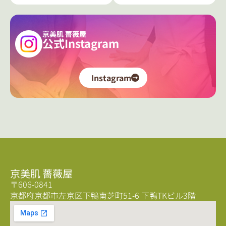
京美肌 薔薇屋
公式Instagram
Instagram
京美肌 薔薇屋
〒606-0841
京都府京都市左京区下鴨南芝町51-6 下鴨TKビル3階