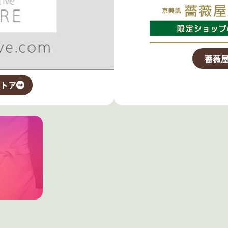
薔薇屋
トア