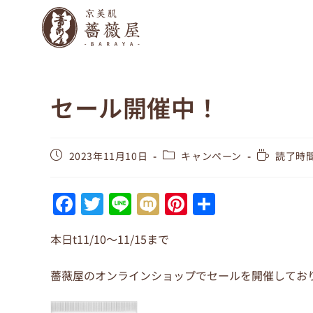
セール開催中！
2023年11月10日
キャンペーン
読了時間
F
T
Li
M
Pi
共
a
w
n
ix
nt
有
本日t11/10～11/15まで
c
itt
e
i
er
e
er
e
薔薇屋のオンラインショップでセールを開催してお
b
st