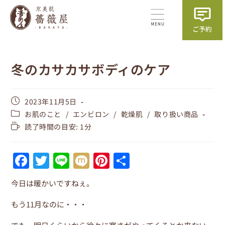
冬のカサカサボディのケア
2023年11月5日
お肌のこと
/
エンビロン
/
乾燥肌
/
取り扱い商品
読了時間の目安: 1分
F
T
Li
M
Pi
共
a
w
n
ix
nt
有
今日は暖かいですねぇ。
c
itt
e
i
er
e
er
e
もう11月なのに・・・
b
st