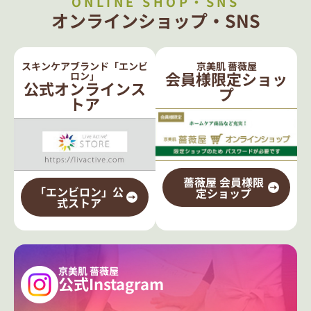
ONLINE SHOP・SNS
オンラインショップ・SNS
スキンケアブランド「エンビ
京美肌 薔薇屋
会員様限定ショッ
ロン」
公式オンラインス
プ
トア
薔薇屋 会員様限
「エンビロン」公
定ショップ
式ストア
京美肌 薔薇屋
公式Instagram