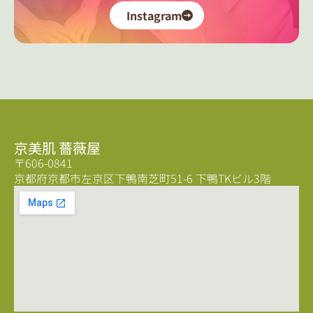
Instagram
京美肌 薔薇屋
〒606-0841
京都府京都市左京区下鴨南芝町51-6 下鴨TKビル3階