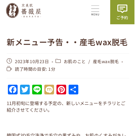
新メニュー予告・・産毛wax脱毛
2023年10月23日
お肌のこと
/
産毛wax脱毛
読了時間の目安: 1分
F
T
Li
M
Pi
共
a
w
n
ix
nt
有
11月初旬に登場する予定の、新しいメニューをチラリとご
c
itt
e
i
er
紹介させてください。
e
er
e
b
st
韓国式3D毛穴洗浄で毛穴の黒ずみや、お肌のくすみがキレ