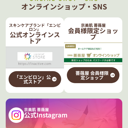
オンラインショップ・SNS
スキンケアブランド「エンビ
京美肌 薔薇屋
会員様限定ショッ
ロン」
公式オンラインス
プ
トア
薔薇屋 会員様限
「エンビロン」公
定ショップ
式ストア
京美肌 薔薇屋
公式Instagram