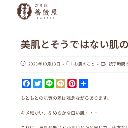
美肌とそうではない肌
2023年10月13日
お肌のこと
読了時間の
F
T
Li
M
Pi
共
a
w
n
ix
nt
有
もともとの肌質の差は残念ながらあります。
c
itt
e
i
er
e
er
e
キメ細かい、なめらかな白い肌・・・
b
st
これは、身長が低いとか高いとかと同じで、仕方な