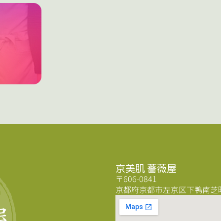
京美肌 薔薇屋
〒606-0841
京都府京都市左京区下鴨南芝町5