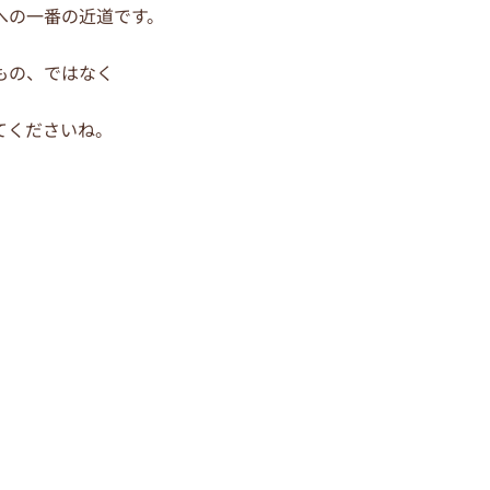
への一番の近道です。
もの、ではなく
てくださいね。
。