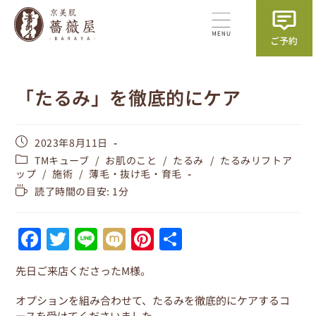
「たるみ」を徹底的にケア
2023年8月11日
TMキューブ
/
お肌のこと
/
たるみ
/
たるみリフトア
ップ
/
施術
/
薄毛・抜け毛・育毛
読了時間の目安: 1分
F
T
Li
M
Pi
共
a
w
n
ix
nt
有
先日ご来店くださったM様。
c
itt
e
i
er
e
er
e
オプションを組み合わせて、たるみを徹底的にケアするコ
ースを受けてくださいました。