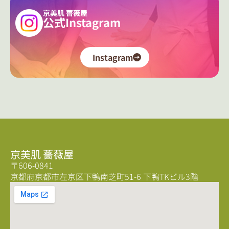
京美肌 薔薇屋
公式Instagram
Instagram
京美肌 薔薇屋
〒606-0841
京都府京都市左京区下鴨南芝町51-6 下鴨TKビル3階