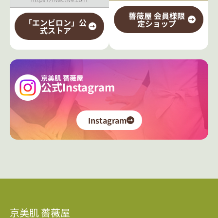
薔薇屋 会員様限
「エンビロン」公
定ショップ
式ストア
京美肌 薔薇屋
公式Instagram
Instagram
京美肌 薔薇屋