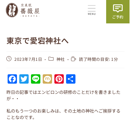
東京で愛宕神社へ
2023年7月1日
神社
読了時間の目安: 1分
F
T
Li
M
Pi
共
a
w
n
ix
nt
有
昨日の記事ではエンビロンの研修のことだけを書きました
c
itt
e
i
er
が・・
e
er
e
私のもう一つのお楽しみは、その土地の神社へご挨拶する
b
st
ことなのです。
o