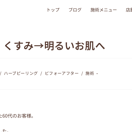
トップ
ブログ
施術メニュー
店
、くすみ→明るいお肌へ
/
ハーブピーリング
/
ビフォーアフター
/
施術
60代のお客様。
した。