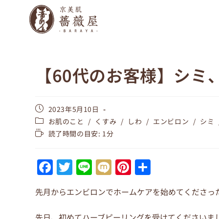
【60代のお客様】シミ
2023年5月10日
お肌のこと
/
くすみ
/
しわ
/
エンビロン
/
シミ
読了時間の目安: 1分
F
T
Li
M
Pi
共
a
w
n
ix
nt
有
先月からエンビロンでホームケアを始めてくださった
c
itt
e
i
er
e
er
e
先日、初めてハーブピーリングを受けてくださいま