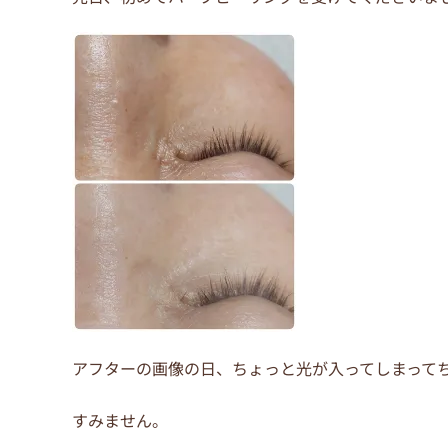
b
st
o
o
k
アフターの画像の日、ちょっと光が入ってしまって
すみません。