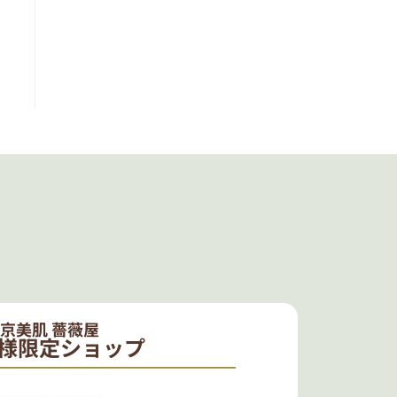
京美肌 薔薇屋
様限定ショップ