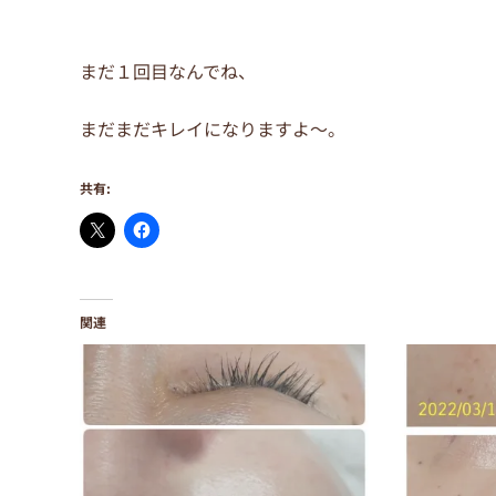
まだ１回目なんでね、
まだまだキレイになりますよ～。
共有:
関連