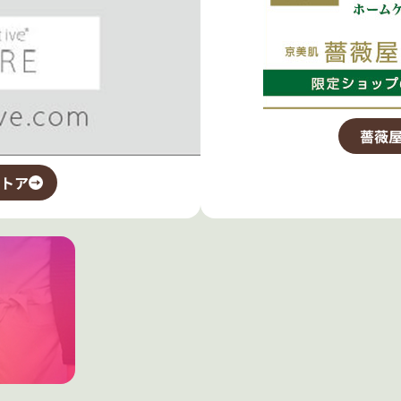
薔薇屋
トア