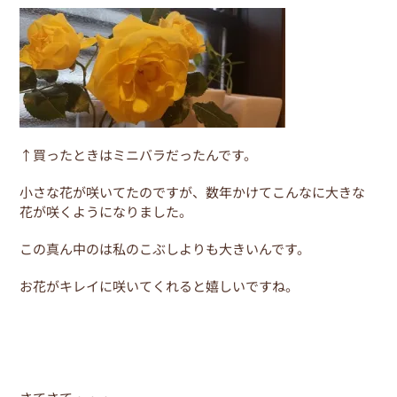
b
st
o
o
k
↑買ったときはミニバラだったんです。
小さな花が咲いてたのですが、数年かけてこんなに大きな
花が咲くようになりました。
この真ん中のは私のこぶしよりも大きいんです。
お花がキレイに咲いてくれると嬉しいですね。