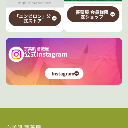
薔薇屋 会員様限
「エンビロン」公
定ショップ
式ストア
京美肌 薔薇屋
公式Instagram
Instagram
京美肌 薔薇屋