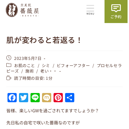
肌が変わると若返る！
2023年5月7日
お肌のこと
/
シミ
/
ビフォーアフター
/
プロセルセラ
ピーズ
/
施術
/
老い・・
読了時間の目安: 1分
F
T
Li
M
Pi
共
a
w
n
ix
nt
有
皆様、楽しいGWを過ごされてますでしょうか？
c
itt
e
i
er
e
er
e
先日私の自宅で咲いた薔薇なのですが